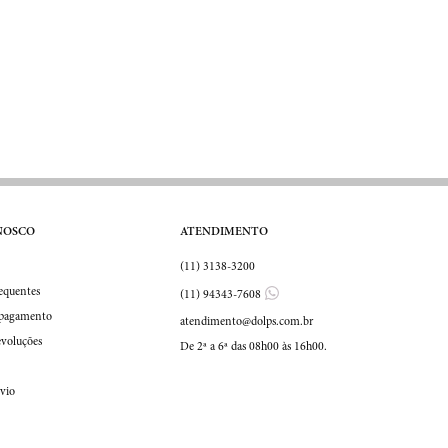
NOSCO
ATENDIMENTO
(11) 3138-3200
equentes
(11) 94343-7608
 pagamento
atendimento@dolps.com.br
evoluções
De 2ª a 6ª das 08h00 às 16h00.
Prazos e envio	