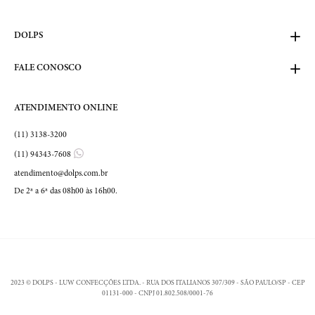
DOLPS
FALE CONOSCO
ATENDIMENTO ONLINE
(11) 3138-3200
(11) 94343-7608
atendimento@dolps.com.br
De 2ª a 6ª das 08h00 às 16h00.
2023 © DOLPS - LUW CONFECÇÕES LTDA. - RUA DOS ITALIANOS 307/309 - SÃO PAULO/SP - CEP
01131-000 - CNPJ 01.802.508/0001-76