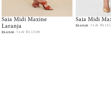
Saia Midi Maxine
Saia Midi Ma
Laranja
5
R$
123
,
R$
619
,
00
5
R$
123
,
80
R$
619
,
00
NEWSLETTER
Cadastre-se para receber promoções e novidades exclusivas no seu email: