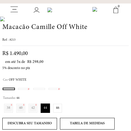
0
Macacão Camille Off White
:
8213
R$
1
.
490
,
00
em até
5
x de
R$
298
,
00
5%
desconto no pix
Cor
OFF WHITE
Tamanho
44
38
40
42
44
46
TABELA DE MEDIDAS