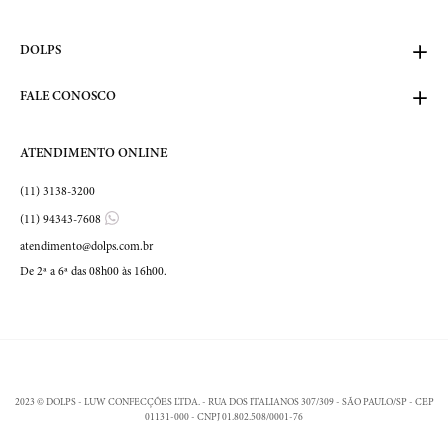
DOLPS
FALE CONOSCO
ATENDIMENTO ONLINE
(11) 3138-3200
(11) 94343-7608
atendimento@dolps.com.br
De 2ª a 6ª das 08h00 às 16h00.
2023 © DOLPS - LUW CONFECÇÕES LTDA. - RUA DOS ITALIANOS 307/309 - SÃO PAULO/SP - CEP
01131-000 - CNPJ 01.802.508/0001-76