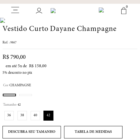
0
Vestido Curto Dayane Champagne
:
9867
R$
790
,
00
em até
5
x de
R$
158
,
00
5%
desconto no pix
Cor
CHAMPAGNE
Tamanho
42
36
38
40
42
TABELA DE MEDIDAS