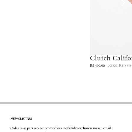
Clutch Calif
5
R$
99
,
9
R$
499
,
90
NEWSLETTER
Cadastre-se para receber promoções e novidades exclusivas no seu email: