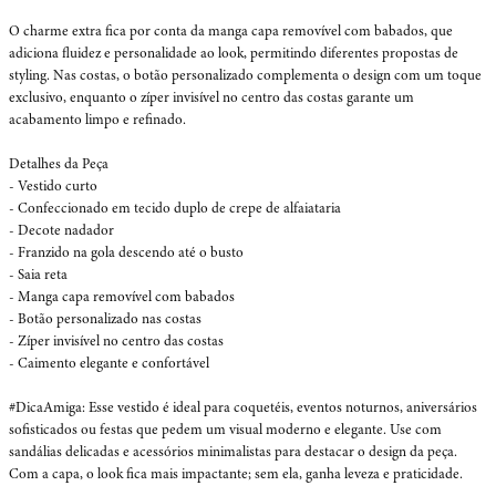
O charme extra fica por conta da manga capa removível com babados, que 
adiciona fluidez e personalidade ao look, permitindo diferentes propostas de 
styling. Nas costas, o botão personalizado complementa o design com um toque 
exclusivo, enquanto o zíper invisível no centro das costas garante um 
acabamento limpo e refinado.

Detalhes da Peça

- Vestido curto

- Confeccionado em tecido duplo de crepe de alfaiataria

- Decote nadador

- Franzido na gola descendo até o busto

- Saia reta

- Manga capa removível com babados

- Botão personalizado nas costas

- Zíper invisível no centro das costas

- Caimento elegante e confortável

#DicaAmiga: Esse vestido é ideal para coquetéis, eventos noturnos, aniversários 
sofisticados ou festas que pedem um visual moderno e elegante. Use com 
sandálias delicadas e acessórios minimalistas para destacar o design da peça. 
Com a capa, o look fica mais impactante; sem ela, ganha leveza e praticidade.