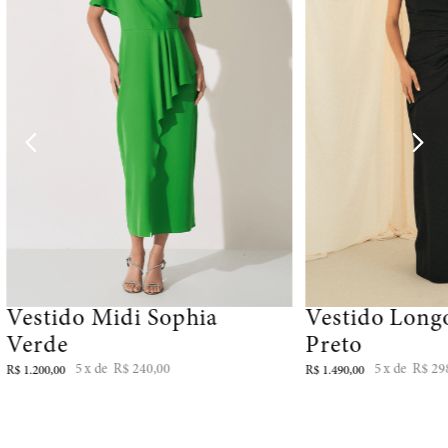
Vestido Midi Sophia
Vestido Long
Verde
Preto
5
R$
240
,
00
5
R$
29
R$
1
.
200
,
00
R$
1
.
490
,
00