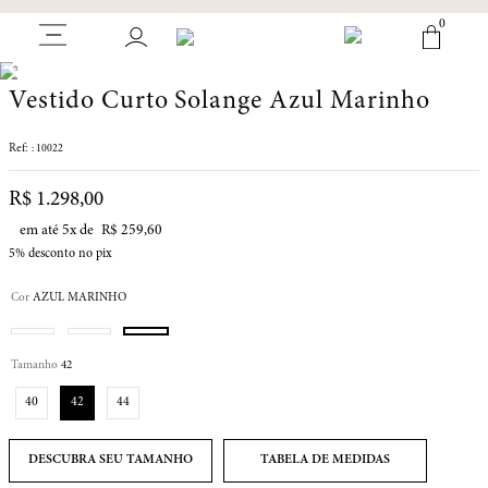
0
Vestido Curto Solange Azul Marinho
:
10022
R$
1
.
298
,
00
em até
5
x de
R$
259
,
60
5%
desconto no pix
Cor
AZUL MARINHO
Tamanho
42
40
42
44
TABELA DE MEDIDAS