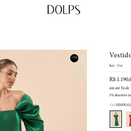
Vestid
-
15%
:
7316
R$
1
.
190
,
em até
5
x de
5%
desconto n
Cor
ESMERAL