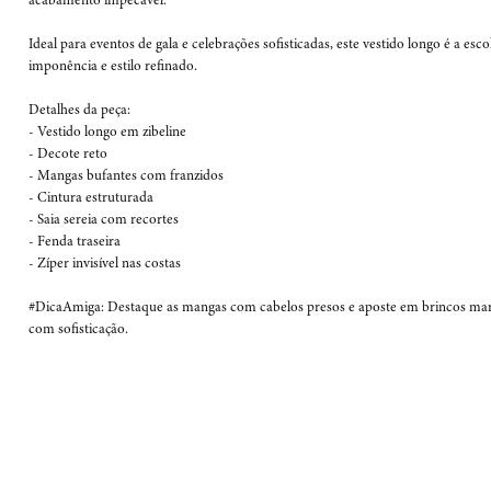
acabamento impecável.

Ideal para eventos de gala e celebrações sofisticadas, este vestido longo é a es
imponência e estilo refinado.

Detalhes da peça:

- Vestido longo em zibeline

- Decote reto

- Mangas bufantes com franzidos

- Cintura estruturada

- Saia sereia com recortes

- Fenda traseira

- Zíper invisível nas costas

#DicaAmiga: Destaque as mangas com cabelos presos e aposte em brincos marca
com sofisticação.