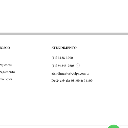
NOSCO
ATENDIMENTO
(11) 3138-3200
equentes
(11) 94343-7608
 pagamento
atendimento@dolps.com.br
evoluções
De 2ª a 6ª das 08h00 às 16h00.