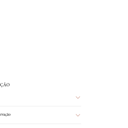
AÇÃO
rvação