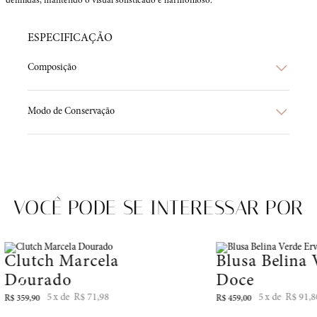
definidas, mantendo o visual sofisticado e harmonioso.
ESPECIFICAÇÃO
Composição
Modo de Conservação
VOCÊ PODE SE INTERESSAR POR
Clutch Marcela
Blusa Belina
Dourado
Doce
5
R$
71
,
98
5
R$
91
,
8
R$
359
,
90
R$
459
,
00