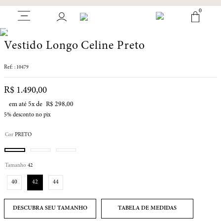
0
Vestido Longo Celine Preto
:
10479
R$
1
.
490
,
00
em até
5
x de
R$
298
,
00
5%
desconto no pix
Cor
PRETO
Tamanho
42
40
42
44
TABELA DE MEDIDAS