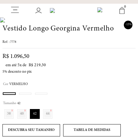
0
-
15%
Vestido Longo Georgina Vermelho
:
7778
R$
1
.
096
,
50
em até
5
x de
R$
219
,
30
5%
desconto no pix
Cor
VERMELHO
Tamanho
42
38
40
42
44
TABELA DE MEDIDAS