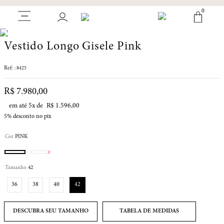
0
Vestido Longo Gisele Pink
:
8425
R$
7
.
980
,
00
em até
5
x de
R$
1
.
596
,
00
5%
desconto no pix
Cor
PINK
Tamanho
42
36
38
40
42
TABELA DE MEDIDAS