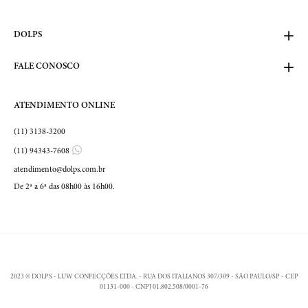
DOLPS
FALE CONOSCO
ATENDIMENTO ONLINE
(11) 3138-3200
(11) 94343-7608
atendimento@dolps.com.br
De 2ª a 6ª das 08h00 às 16h00.
2023 © DOLPS - LUW CONFECÇÕES LTDA. - RUA DOS ITALIANOS 307/309 - SÃO PAULO/SP - CEP
01131-000 - CNPJ 01.802.508/0001-76