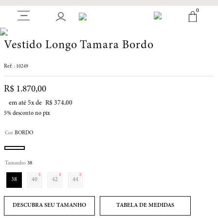
0
Vestido Longo Tamara Bordo
:
10249
R$
1
.
870
,
00
em até
5
x de
R$
374
,
00
5%
desconto no pix
Cor
BORDO
Tamanho
38
38
40
42
44
TABELA DE MEDIDAS