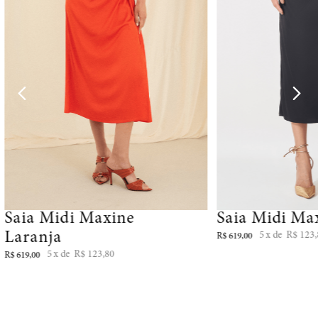
Saia Midi Maxine
Saia Midi Ma
Laranja
5
R$
123
,
R$
619
,
00
5
R$
123
,
80
R$
619
,
00