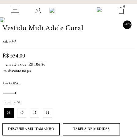
0
-
40%
Vestido Midi Adele Coral
:
4947
R$
534
,
00
em até
5
x de
R$
106
,
80
5%
desconto no pix
Cor
CORAL
Tamanho
38
38
40
42
44
TABELA DE MEDIDAS