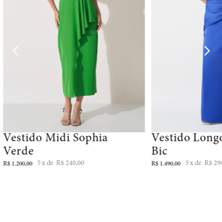
Vestido Midi Sophia
Vestido Long
Verde
Bic
5
R$
240
,
00
5
R$
29
R$
1
.
200
,
00
R$
1
.
490
,
00