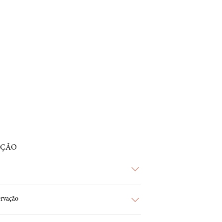
AÇÃO
rvação