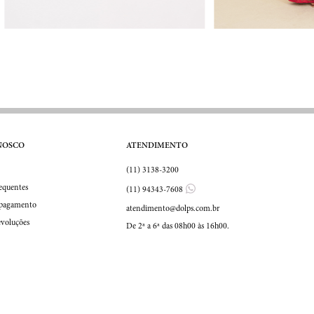
NOSCO
ATENDIMENTO
(11) 3138-3200
equentes
(11) 94343-7608
 pagamento
atendimento@dolps.com.br
evoluções
De 2ª a 6ª das 08h00 às 16h00.