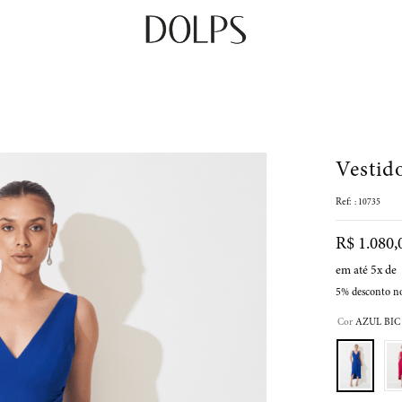
Vestid
:
10735
R$
1
.
080
,
em até
5
x de
5%
desconto n
Cor
AZUL BIC