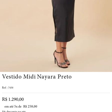
Vestido Midi Nayara Preto
:
7450
R$
1
.
290
,
00
em até
5
x de
R$
258
,
00
5%
desconto no pix