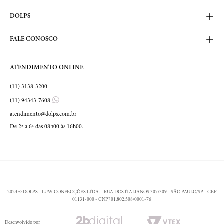
DOLPS
FALE CONOSCO
ATENDIMENTO ONLINE
(11) 3138-3200
(11) 94343-7608
atendimento@dolps.com.br
De 2ª a 6ª das 08h00 às 16h00.
2023 © DOLPS - LUW CONFECÇÕES LTDA. - RUA DOS ITALIANOS 307/309 - SÃO PAULO/SP - CEP
01131-000 - CNPJ 01.802.508/0001-76
Desenvolvido por