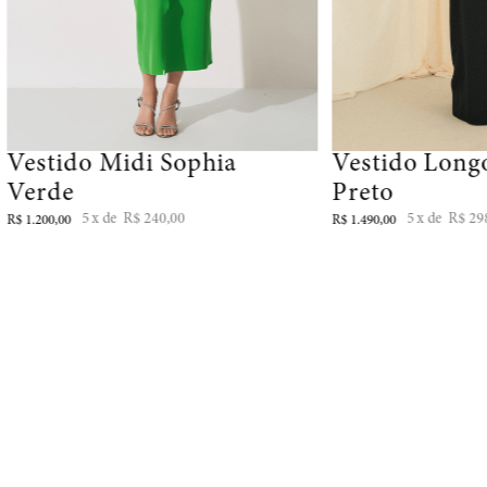
Vestido Midi Sophia
Vestido Long
Verde
Preto
5
R$
240
,
00
5
R$
29
R$
1
.
200
,
00
R$
1
.
490
,
00
NEWSLETTER
Cadastre-se para receber promoções e novidades exclusivas no seu email: