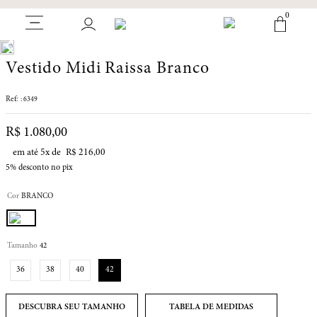
0
Vestido Midi Raissa Branco
:
6349
R$
1
.
080
,
00
em até
5
x de
R$
216
,
00
5%
desconto no pix
Cor
BRANCO
Tamanho
42
36
38
40
42
TABELA DE MEDIDAS